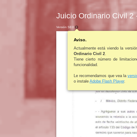
Juicio Ordinario Civil 2
Versión SEO
Aviso.
Actualmente está viendo la versi
Ordinario Civil 2
.
Tiene cierto número de limitacio
funcionalidad.
Le recomendamos que vea la
vers
o instale
Adobe Flash Player
.