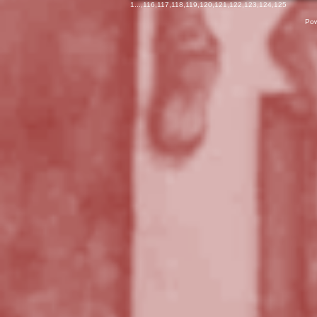
1
...,
116
,
117
,
118
,
119
,
120
,
121
,
122
,
123
,
124
,
125
Pow