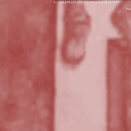
1
...,
119
,
120
,
121
,
122
,
123
,
124
,
125
,
126
,
127
,
128
Pow