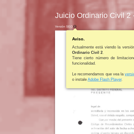
Juicio Ordinario Civil 2
Versión SEO
Aviso.
Actualmente está viendo la versi
Ordinario Civil 2
.
Tiene cierto número de limitacio
funcionalidad.
Le recomendamos que vea la
vers
o instale
Adobe Flash Player
.