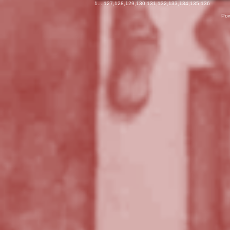
1
...,
127
,
128
,
129
,
130
,
131
,
132
,
133
,
134
,
135
,
136
Pow