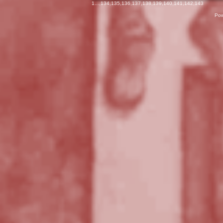
1
...,
134
,
135
,
136
,
137
,
138
,
139
,
140
,
141
,
142
,
143
Pow