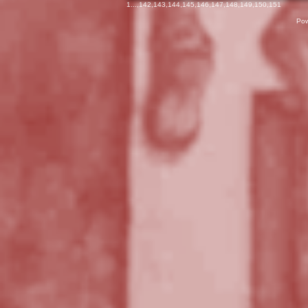
1
...,
142
,
143
,
144
,
145
,
146
,
147
,
148
,
149
,
150
,
151
Pow