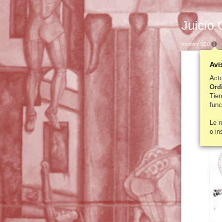
Juicio 
Versión SEO
Avi
Act
Ordi
Tie
func
Le 
o in