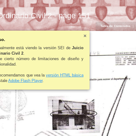
Ordinario Civil 2 - page 151
Tabla de Contenidos
|
so.
ualmente está viendo la versión SEI de
Juicio
nario Civil 2
.
ne cierto número de limitaciones de diseño y
ionalidad.
recomendamos que vea la
versión HTML básica
stale
Adobe Flash Player
.