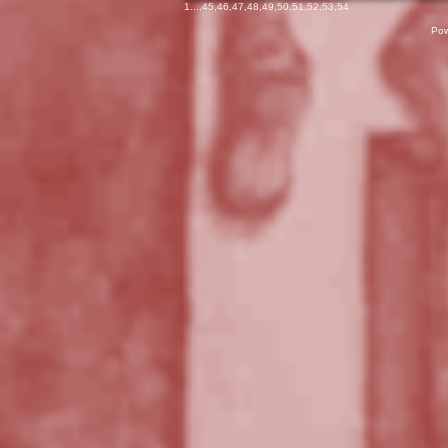
1
...,
45
,
46
,
47
,
48
,
49
,
50
,
51
,
52
,
53
,
54
Pow