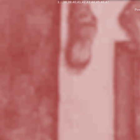
1
...,
38
,
39
,
40
,
41
,
42
,
43
,
44
,
45
,
46
,
47
Pow