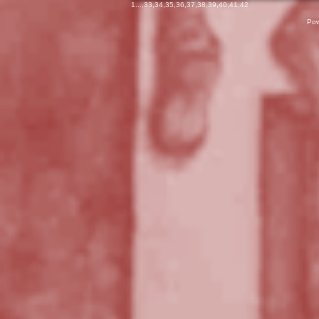
1
...,
33
,
34
,
35
,
36
,
37
,
38
,
39
,
40
,
41
,
42
Pow