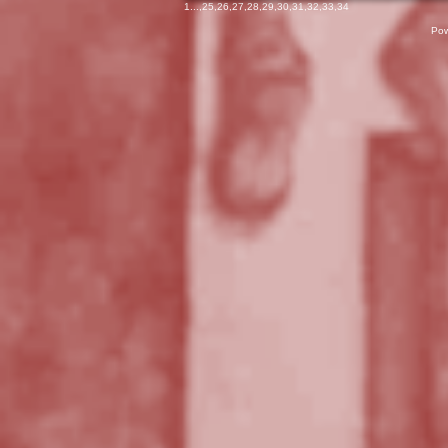
1
...,
25
,
26
,
27
,
28
,
29
,
30
,
31
,
32
,
33
,
34
Pow