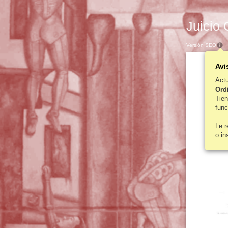
Juicio 
Versión SEO
Avi
Act
Ordi
Tie
func
Le 
o in