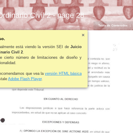
Ordinario Civil 2 - page 28
Tabla de Contenidos
|
so.
ualmente está viendo la versión SEI de
Juicio
nario Civil 2
.
ne cierto número de limitaciones de diseño y
ionalidad.
recomendamos que vea la
versión HTML básica
stale
Adobe Flash Player
.