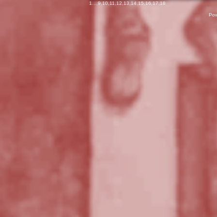
1
...,
9
,
10
,
11
,
12
,
13
,
14
,
15
,
16
,
17
,
18
Pow