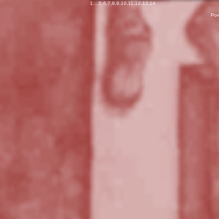
1
...,
5
,
6
,
7
,
8
,
9
,
10
,
11
,
12
,
13
,
14
Pow