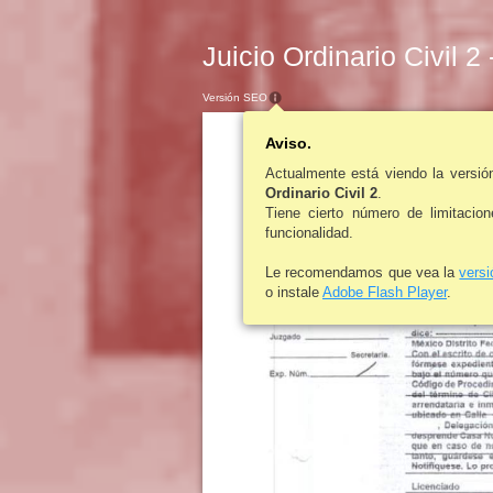
Juicio Ordinario Civil 2
Versión SEO
Aviso.
Actualmente está viendo la versi
Ordinario Civil 2
.
Tiene cierto número de limitacio
funcionalidad.
Le recomendamos que vea la
vers
o instale
Adobe Flash Player
.