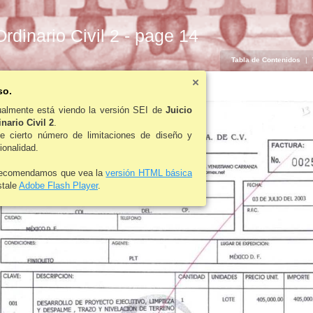
Ordinario Civil 2 - page 14
Tabla de Contenidos
|
so.
ualmente está viendo la versión SEI de
Juicio
nario Civil 2
.
ne cierto número de limitaciones de diseño y
ionalidad.
recomendamos que vea la
versión HTML básica
stale
Adobe Flash Player
.