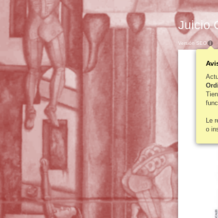
Juicio 
Versión SEO
Avi
Act
Ordi
Tie
func
Le 
o in