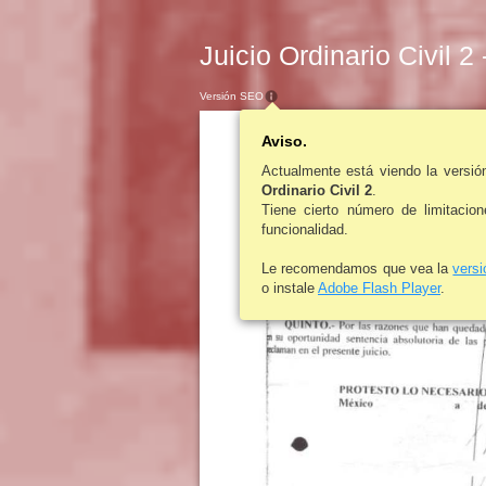
Juicio Ordinario Civil 2
Versión SEO
Aviso.
Actualmente está viendo la versi
Ordinario Civil 2
.
Tiene cierto número de limitacio
funcionalidad.
Le recomendamos que vea la
vers
o instale
Adobe Flash Player
.