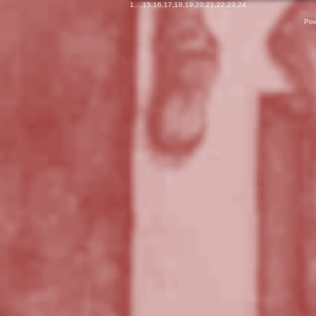
1
...,
15
,
16
,
17
,
18
,
19
,
20
,
21
,
22
,
23
,
24
Pow