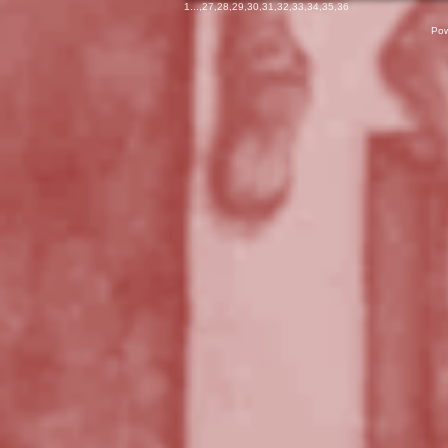
1
...,
27
,
28
,
29
,
30
,
31
,
32
,
33
,
34
,
35
,
36
Pow