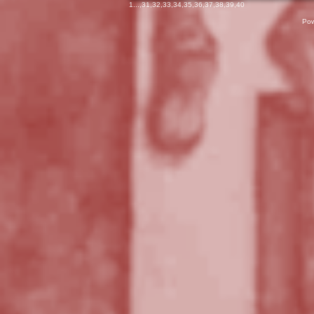
1
...,
31
,
32
,
33
,
34
,
35
,
36
,
37
,
38
,
39
,
40
Pow