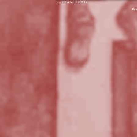
1
...,
2
,
3
,
4
,
5
,
6
,
7
,
8
,
9
,
10
Pow