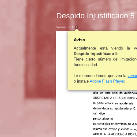
Despido Injustificado 5
Versión SEO
Aviso.
Actualmente está viendo la v
Despido Injustificado 5
.
Tiene cierto número de limitacio
funcionalidad.
Le recomendamos que vea la
vers
o instale
Adobe Flash Player
.