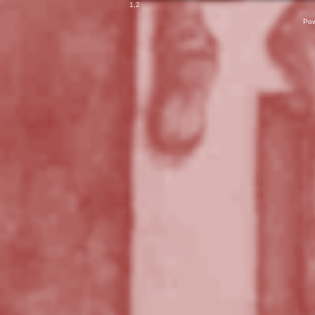
1
,
2
Pow