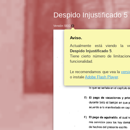
Despido Injustificado 5
Versión SEO
Aviso.
Actualmente está viendo la v
Despido Injustificado 5
.
Tiene cierto número de limitacio
funcionalidad.
Le recomendamos que vea la
vers
o instale
Adobe Flash Player
.