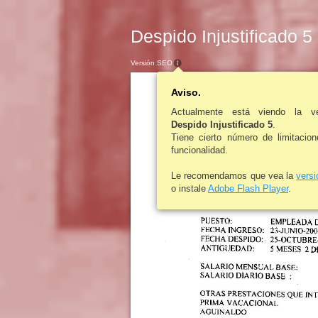
Despido Injustificado 5
Versión SEO
Aviso.
Actualmente está viendo la v
Despido Injustificado 5
.
Tiene cierto número de limitacio
funcionalidad.
Le recomendamos que vea la
vers
o instale
Adobe Flash Player
.