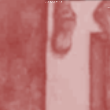
1
,
2
,
3
,
4
,
5
,
6
,
7
,
8
Pow