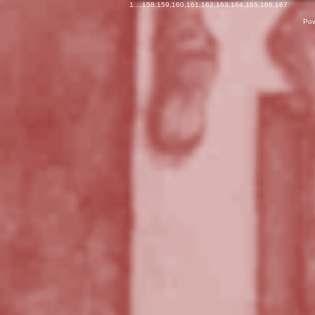
1
...,
158
,
159
,
160
,
161
,
162
,
163
,
164
,
165
,
166
,
167
Pow