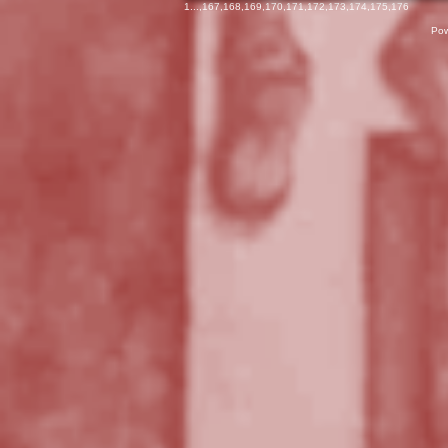
1
...,
167
,
168
,
169
,
170
,
171
,
172
,
173
,
174
,
175
,
176
Pow