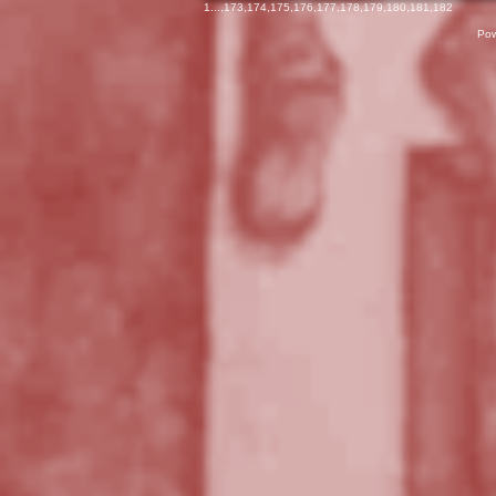
1
...,
173
,
174
,
175
,
176
,
177
,
178
,
179
,
180
,
181
,
182
Pow