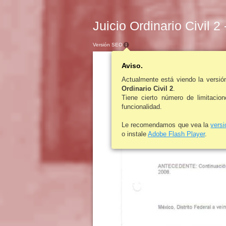
Juicio Ordinario Civil 2
Versión SEO
Aviso.
Actualmente está viendo la versi
Ordinario Civil 2
.
Tiene cierto número de limitacio
funcionalidad.
Le recomendamos que vea la
vers
o instale
Adobe Flash Player
.