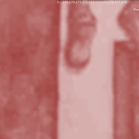
1
...,
169
,
170
,
171
,
172
,
173
,
174
,
175
,
176
,
177
,
178
Pow