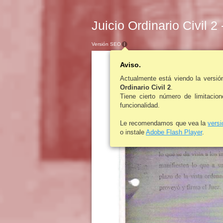
Juicio Ordinario Civil 2
Versión SEO
Aviso.
Actualmente está viendo la versi
Ordinario Civil 2
.
Tiene cierto número de limitacio
funcionalidad.
Le recomendamos que vea la
vers
o instale
Adobe Flash Player
.