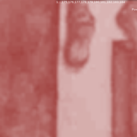
1
...,
175
,
176
,
177
,
178
,
179
,
180
,
181
,
182
,
183
,
184
Pow