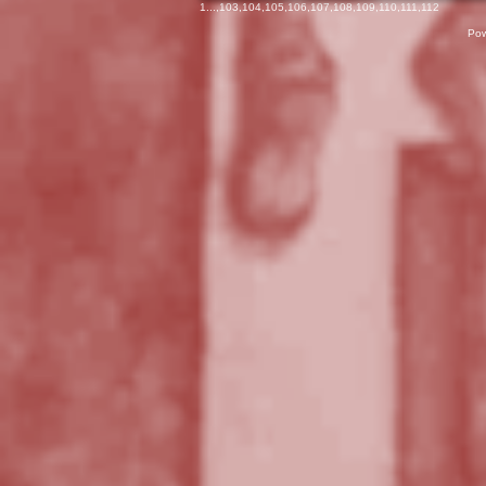
1
...,
103
,
104
,
105
,
106
,
107
,
108
,
109
,
110
,
111
,
112
Pow