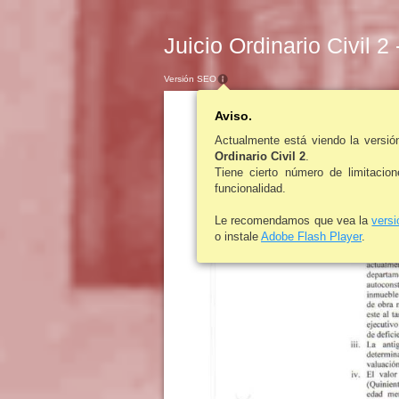
Juicio Ordinario Civil 2
Versión SEO
Aviso.
Actualmente está viendo la versi
Ordinario Civil 2
.
Tiene cierto número de limitacio
funcionalidad.
Le recomendamos que vea la
vers
o instale
Adobe Flash Player
.