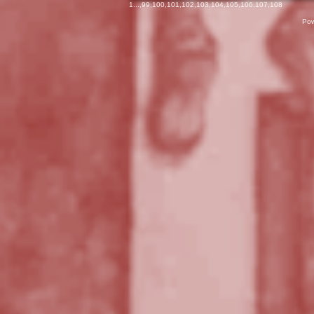
1
...,
99
,
100
,
101
,
102
,
103
,
104
,
105
,
106
,
107
,
108
Pow