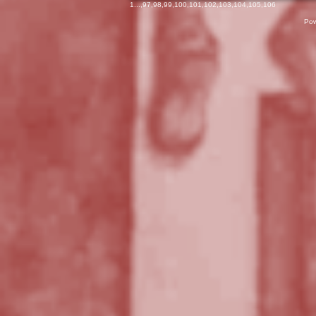
1
...,
97
,
98
,
99
,
100
,
101
,
102
,
103
,
104
,
105
,
106
Pow