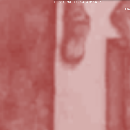
1
...,
88
,
89
,
90
,
91
,
92
,
93
,
94
,
95
,
96
,
97
Pow