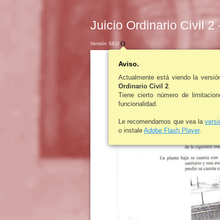
Juicio Ordinario Civil 2
Versión SEO
Aviso.
Actualmente está viendo la versi
Ordinario Civil 2
.
Tiene cierto número de limitacio
funcionalidad.
Le recomendamos que vea la
vers
o instale
Adobe Flash Player
.