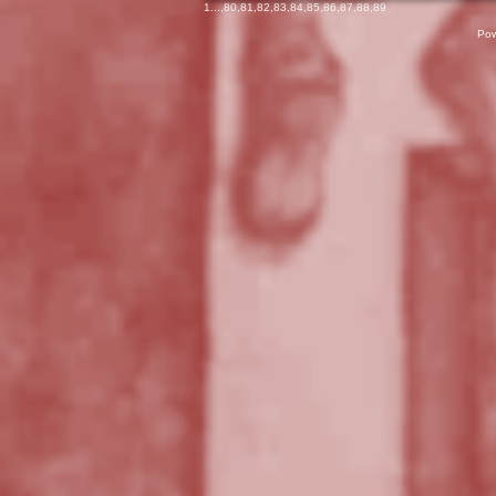
1
...,
80
,
81
,
82
,
83
,
84
,
85
,
86
,
87
,
88
,
89
Pow