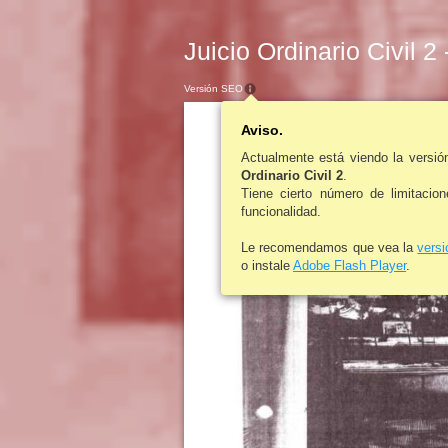
Juicio Ordinario Civil 2
Versión SEO
Aviso.
Actualmente está viendo la versi
Ordinario Civil 2
.
Tiene cierto número de limitacio
funcionalidad.
Le recomendamos que vea la
vers
o instale
Adobe Flash Player
.