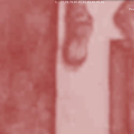
1
...,
77
,
78
,
79
,
80
,
81
,
82
,
83
,
84
,
85
,
86
Pow