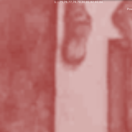
1
...,
75
,
76
,
77
,
78
,
79
,
80
,
81
,
82
,
83
,
84
Pow