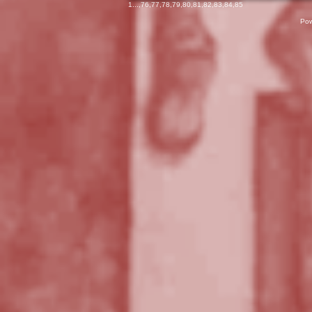
1
...,
76
,
77
,
78
,
79
,
80
,
81
,
82
,
83
,
84
,
85
Pow