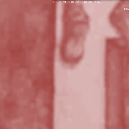
1
...,
78
,
79
,
80
,
81
,
82
,
83
,
84
,
85
,
86
,
87
Pow