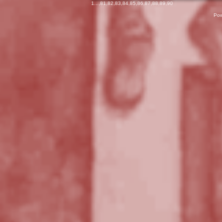
1
...,
81
,
82
,
83
,
84
,
85
,
86
,
87
,
88
,
89
,
90
Pow