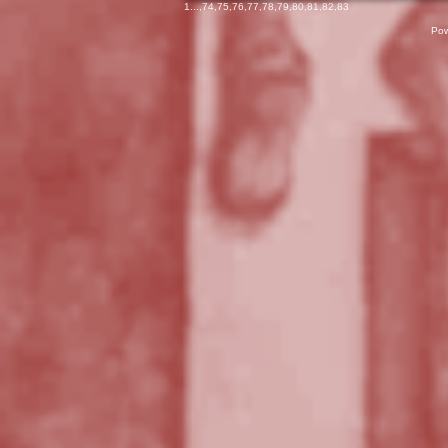
1
...,
74
,
75
,
76
,
77
,
78
,
79
,
80
,
81
,
82
,
83
Pow