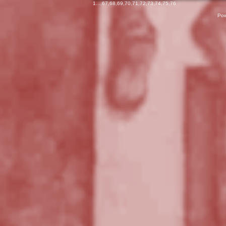
1
...,
67
,
68
,
69
,
70
,
71
,
72
,
73
,
74
,
75
,
76
Pow