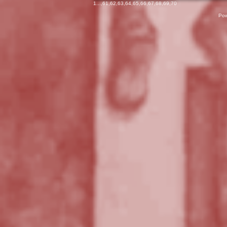
1
...,
61
,
62
,
63
,
64
,
65
,
66
,
67
,
68
,
69
,
70
Pow