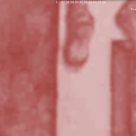
1
...,
57
,
58
,
59
,
60
,
61
,
62
,
63
,
64
,
65
,
66
Pow