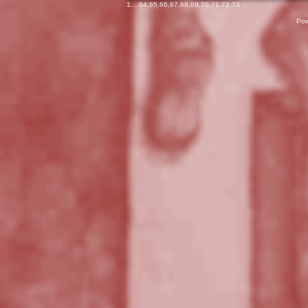
1
...,
64
,
65
,
66
,
67
,
68
,
69
,
70
,
71
,
72
,
73
Pow