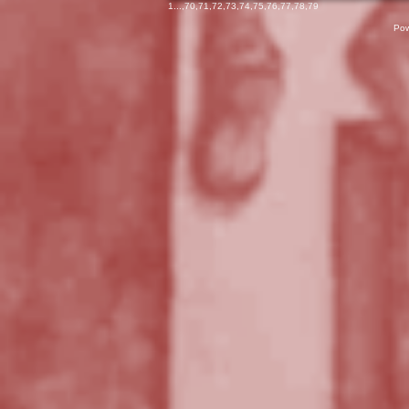
1
...,
70
,
71
,
72
,
73
,
74
,
75
,
76
,
77
,
78
,
79
Pow