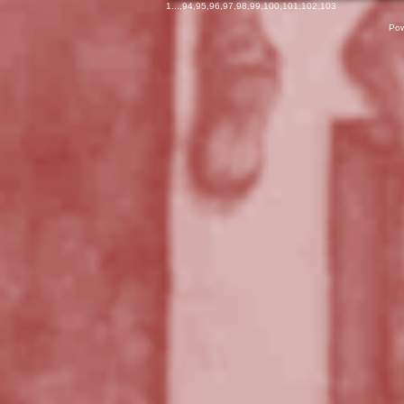
1
...,
94
,
95
,
96
,
97
,
98
,
99
,
100
,
101
,
102
,
103
Pow