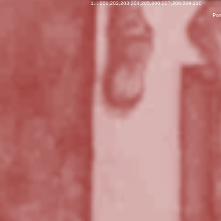
1
...,
201
,
202
,
203
,
204
,
205
,
206
,
207
,
208
,
209
,
210
Pow