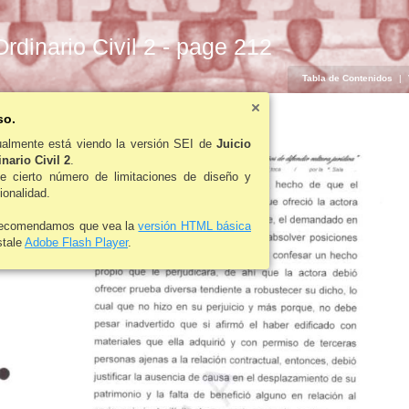
Ordinario Civil 2 - page 212
Tabla de Contenidos
|
so.
ualmente está viendo la versión SEI de
Juicio
nario Civil 2
.
ne cierto número de limitaciones de diseño y
ionalidad.
recomendamos que vea la
versión HTML básica
stale
Adobe Flash Player
.