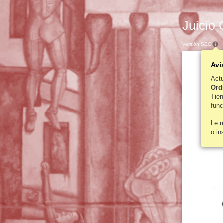
Juicio 
Versión SEO
Avi
Act
Ordi
Tie
func
Le 
o in