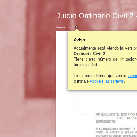
Juicio Ordinario Civil 2
Versión SEO
Aviso.
Actualmente está viendo la versi
Ordinario Civil 2
.
Tiene cierto número de limitacio
funcionalidad.
Le recomendamos que vea la
vers
o instale
Adobe Flash Player
.