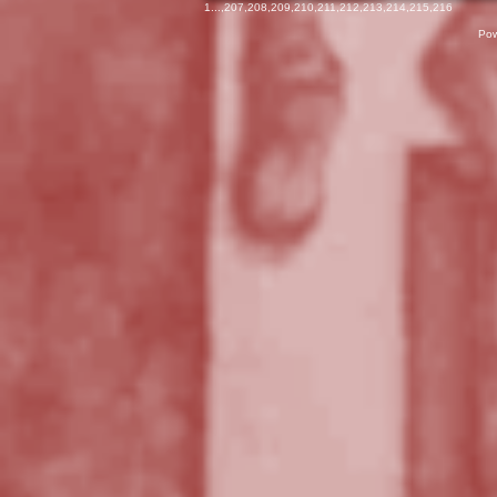
1
...,
207
,
208
,
209
,
210
,
211
,
212
,
213
,
214
,
215
,
216
Pow