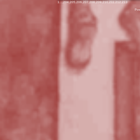
1
...,
204
,
205
,
206
,
207
,
208
,
209
,
210
,
211
,
212
,
213
Pow