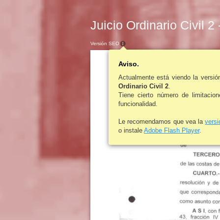
Juicio Ordinario Civil 2
Versión SEO
Aviso.
Actualmente está viendo la versi
Ordinario Civil 2
.
Tiene cierto número de limitacio
funcionalidad.
Le recomendamos que vea la
vers
o instale
Adobe Flash Player
.